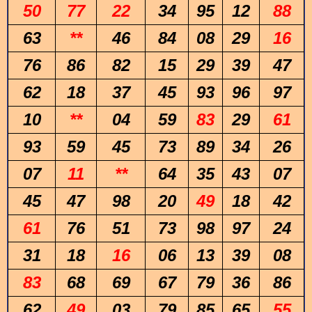
50
77
22
34
95
12
88
63
**
46
84
08
29
16
76
86
82
15
29
39
47
62
18
37
45
93
96
97
10
**
04
59
83
29
61
93
59
45
73
89
34
26
07
11
**
64
35
43
07
45
47
98
20
49
18
42
61
76
51
73
98
97
24
31
18
16
06
13
39
08
83
68
69
67
79
36
86
62
49
03
79
85
65
55