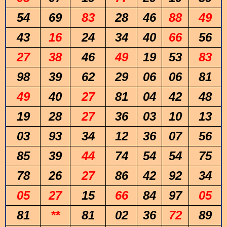
54
69
83
28
46
88
49
43
16
24
34
40
66
56
27
38
46
49
19
53
83
98
39
62
29
06
06
81
49
40
27
81
04
42
48
19
28
27
36
03
10
13
03
93
34
12
36
07
56
85
39
44
74
54
54
75
78
26
27
86
42
92
34
05
27
15
66
84
97
05
81
**
81
02
36
72
89