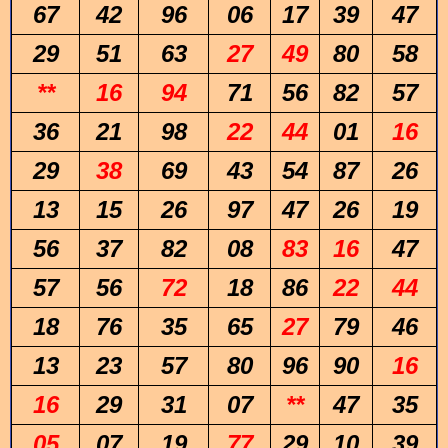
67
42
96
06
17
39
47
29
51
63
27
49
80
58
**
16
94
71
56
82
57
36
21
98
22
44
01
16
29
38
69
43
54
87
26
13
15
26
97
47
26
19
56
37
82
08
83
16
47
57
56
72
18
86
22
44
18
76
35
65
27
79
46
13
23
57
80
96
90
16
16
29
31
07
**
47
35
05
07
19
77
29
10
39