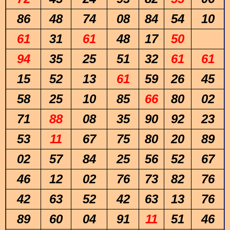
86
48
74
08
84
54
10
61
31
61
48
17
50
94
35
25
51
32
61
61
15
52
13
61
59
26
45
58
25
10
85
66
80
02
71
88
08
35
90
92
23
53
11
67
75
80
20
89
02
57
84
25
56
52
67
46
12
02
76
73
82
76
42
63
52
42
63
13
76
89
60
04
91
11
51
46