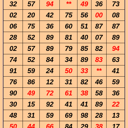
32
57
94
**
49
36
73
02
20
42
75
56
00
08
06
75
36
60
51
87
87
28
52
89
81
40
07
89
02
57
89
79
85
82
94
74
52
84
34
89
83
63
91
59
24
50
33
**
41
76
86
12
31
82
46
59
90
49
72
61
38
58
36
30
15
92
41
41
89
22
48
31
59
69
98
28
13
50
44
66
84
29
38
17