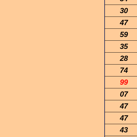
30
47
59
35
28
74
99
07
47
47
43