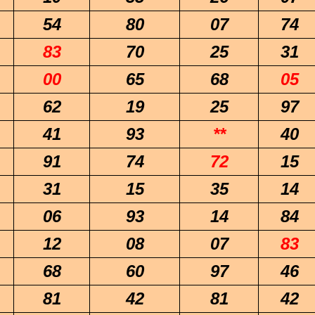
54
80
07
74
83
70
25
31
00
65
68
05
62
19
25
97
41
93
**
40
91
74
72
15
31
15
35
14
06
93
14
84
12
08
07
83
68
60
97
46
81
42
81
42