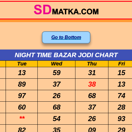
Go to Bottom
NIGHT TIME BAZAR JODI CHART
Tue
Wed
Thu
Fri
13
59
31
15
89
37
38
13
97
26
68
74
60
68
37
28
**
54
26
93
82
35
09
29