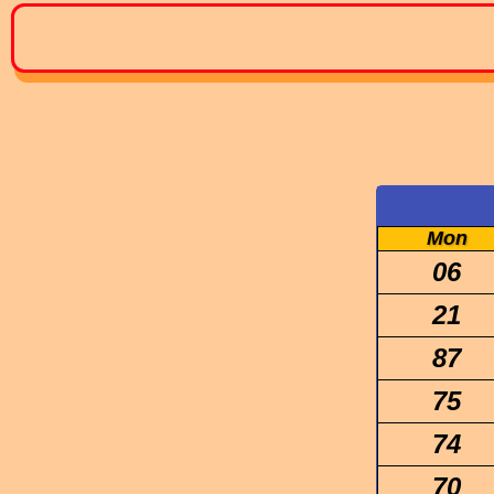
Mon
06
21
87
75
74
70