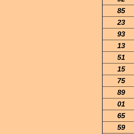
85
23
93
13
51
15
75
89
01
65
59