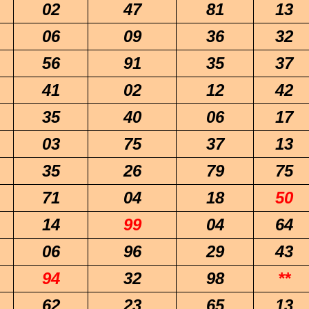
02
47
81
13
06
09
36
32
56
91
35
37
41
02
12
42
35
40
06
17
03
75
37
13
35
26
79
75
71
04
18
50
14
99
04
64
06
96
29
43
94
32
98
**
62
23
65
13