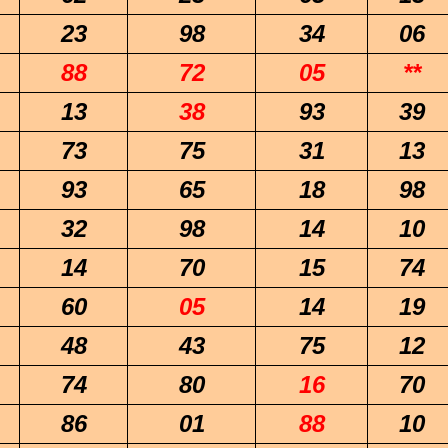
23
98
34
06
88
72
05
**
13
38
93
39
73
75
31
13
93
65
18
98
32
98
14
10
14
70
15
74
60
05
14
19
48
43
75
12
74
80
16
70
86
01
88
10